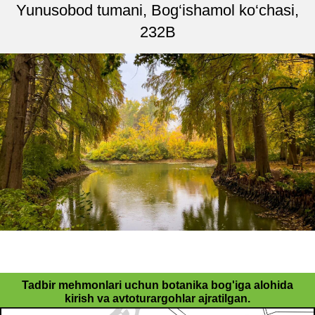
Yunusobod tumani, Bog‘ishamol ko‘chasi,
232B
Tadbir mehmonlari uchun botanika bog'iga alohida
kirish va avtoturargohlar ajratilgan.