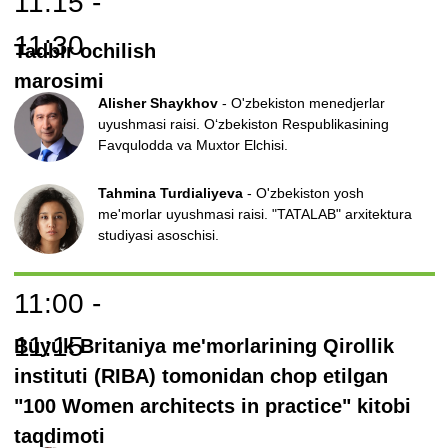
Moderator: Ilya Gusev
- "JURU" kompaniyasi
tadqiqotchisi, barqaror shaharsozlik bo'yicha
mutaxassis
Aizhan Chynybaeva
(Qirg'iziston)
-
Jamoat arbobi,
Bishkek shahrining sobiq xokim o'rinbosari,
Norvegiya Qirolligining faxriy konsuli
Dana Shukirbayeva
(Qozog'iston)
:
UrbanTech
kompaniyasi Qala AI asoschisi, ekolog, shaharsozlik
bo'yicha ekspert
Mukhiddin Ibragimov
(O'zbekiston)
:
Aerokosmik
faoliyat va kosmik monitoring tizimlarini rivojlantirish
boshqarmasi boshlig'i. Agentlik O‘zbekkosmos
Yelena Yerzakovich
(Qozog'iston): transport
siyosati sohasida mustaqil maslahatchi
15:50 - 16:10
Kofe-breyk
Manzil: Botanika bog'i
16:10 - 16:55
Panel sessiyasi №4
"HoReCa segmentining shahar muhitiga