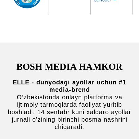
26 sentyabr, 2024
10:00 -
11:00
Ro'yxatdan o'tish
Ko'rgazma ochilishi
11:15 -
BOSH MEDIA HAMKOR
11:30
Tadbir ochilish
marosimi
ELLE - dunyodagi ayollar uchun #1
Alisher Shaykhov
- O'zbekiston menedjerlar
uyushmasi raisi. O‘zbekiston Respublikasining
media-brend
Favqulodda va Muxtor Elchisi.
O‘zbekistonda onlayn platforma va
Tahmina Turdialiyeva
- O'zbekiston yosh
ijtimoiy tarmoqlarda faoliyat yuritib
me'morlar uyushmasi raisi. "TATALAB" arxitektura
boshladi. 14 sentabr kuni xalqaro ayollar
studiyasi asoschisi.
jurnali o'zining birinchi bosma nashrini
11:00 -
chiqaradi.
11:15
Buyuk Britaniya me'morlarining Qirollik