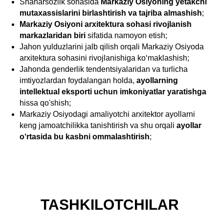
Shaharsozlik sohasida
Markaziy Osiyoning yetakchi
mutaxassislarini birlashtirish va tajriba almashish
;
Markaziy Osiyoni arxitektura sohasi rivojlanish
markazlaridan biri
sifatida namoyon etish;
Jahon yulduzlarini jalb qilish orqali Markaziy Osiyoda
arxitektura sohasini rivojlanishiga ko‘maklashish;
Jahonda genderlik tendentsiyalaridan va turlicha
imtiyozlardan foydalangan holda,
ayollarning
intellektual eksporti uchun imkoniyatlar yaratishga
hissa qo'shish;
Markaziy Osiyodagi amaliyotchi arxitektor ayollarni
keng jamoatchilikka tanishtirish va shu orqali
ayollar
o‘rtasida bu kasbni ommalashtirish
;
TASHKILOTCHILAR