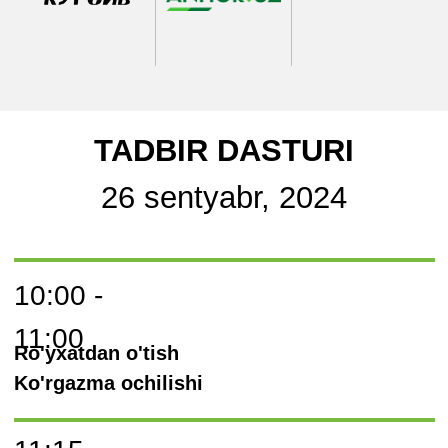
Bobir Klichev
(O'zbekiston) - "ARC" arxitektura
kompaniyasi asoschisi, O'zbekiston yosh
me'morlar Birlashmasi faxriy a'zosi
Zarifa Abduganieva
(O'zbekiston) - "ARCHIDEA
PRO" arxitektura kompaniyasi asoschisi,
O'zbekiston me'morlar uyushmasi a'zosi
Urmat Karybaev
(Qirg'iziston) - Bishkek Bosh
arxitektori, Qirg'iziston me'morlar uyushmasi a'zosi
Kungurtsev Aleksandr
(O'zbekiston) - "Knauf"
kompaniyasi mahsulotlarni boshqarish bo'limi
boshlig'i
14:45 - 15:05
Kofe-breyk
Manzil: Botanika bog'i
15:05 - 15:50
Panel sessiyasi №3
"Yashil iqtisodiyot - shaharlarni barqaror
rivojlantirish vositasi"