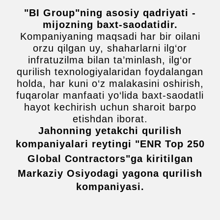
"BI Group"ning asosiy qadriyati -
mijozning baxt-saodatidir.
Kompaniyaning maqsadi har bir oilani
orzu qilgan uy, shaharlarni ilg‘or
infratuzilma bilan ta’minlash, ilg‘or
qurilish texnologiyalaridan foydalangan
holda, har kuni o‘z malakasini oshirish,
fuqarolar manfaati yo‘lida baxt-saodatli
hayot kechirish uchun sharoit barpo
etishdan iborat.
Jahonning yetakchi qurilish
kompaniyalari reytingi "
ENR Top 250
Global Contractors"
ga kiritilgan
Markaziy Osiyodagi yagona qurilish
kompaniyasi.