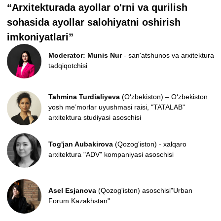
Ma’ruzachi: Aleksandr Fedorov
(O'zbekiston) –
“Toshkent modernizmi” loyihasi asoschisi
Nodira Shermatova
(O‘zbekiston) – TBC UZ va
Payme’ning marketing va brending bo‘limi rahbari.
17:25 - 18:00
Yopilish marosimi
Furshet-kokteyl