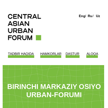
Eng
/
Ru
/
Uz
TADBIR HAQIDA
HAMKORLAR
DASTUR
ALOQA
BIRINCHI MARKAZIY OSIYO
URBAN-FORUMI
26 sentyabr 2024, Toshkent