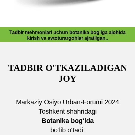
Tadbir mehmonlari uchun botanika bog'iga alohida
kirish va avtoturargohlar ajratilgan..
TADBIR O'TKAZILADIGAN
JOY
Markaziy Osiyo Urban-Forumi 2024
Toshkent shahridagi
Botanika bog‘ida
bo‘lib o‘tadi: