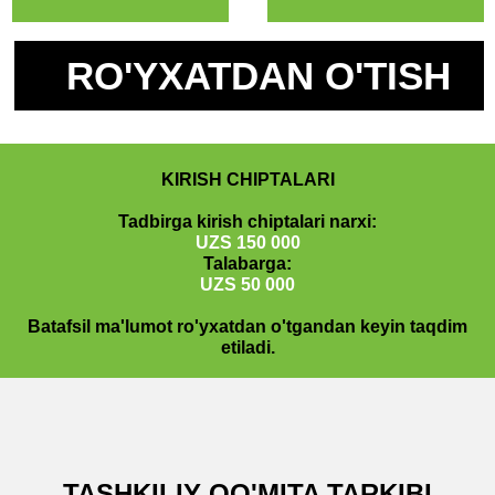
KIRISH CHIPTALARI
Tadbirga kirish chiptalari narxi:
UZS 150 000
Talabarga:
UZS 50 000
Batafsil ma'lumot ro'yxatdan o'tgandan keyin taqdim
etiladi.
TASHKILIY QO'MITA TARKIBI