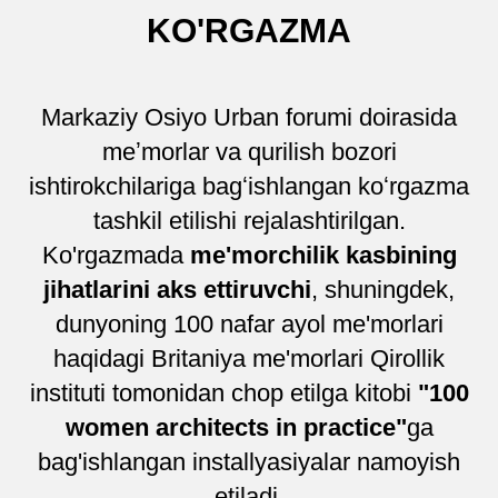
KO'RGAZMA
Markaziy Osiyo Urban forumi doirasida
meʼmorlar va qurilish bozori
ishtirokchilariga bagʻishlangan
koʻrgazma
tashkil etilishi rejalashtirilgan.
Ko'rgazmada
me'morchilik kasbining
jihatlarini aks ettiruvchi
, shuningdek,
dunyoning 100 nafar ayol me'morlari
haqidagi Britaniya me'morlari Qirollik
instituti tomonidan chop etilga kitobi
"100
women architects in practice"
ga
bag'ishlangan installyasiyalar namoyish
etiladi.