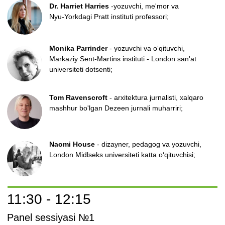
ta'siri"
Aziza Popova
(O'zbekiston) - "Joy Architects"
dizayn studiyasi asoschisi
Dmitriy Akhunov
(O'zbekiston)
-
restorator, "Roni"
pitseriyalar tarmog'i asoschisi
Elvira Bakubayeva & Aisulu Uali
NAAW dizayn studiyasi asoschilari (Qozog'iston)
Diora Karimova
(O'zbekiston) - brend oshpazi va
BREADLY novvoyxonalar tarmog'ining asoschisi
Abdurashid Iminov
(O'zbekiston) - Gosht Group
restoranlar xoldingi asoschisi
16:55 - 17:25
Taqdimot
"Shahar muhitida monumental san'atning
o'rni"
Faxriy mehmon:
Akmal Nur
- O‘zbekiston xalq
rassomi, akademik, O‘zbekiston Badiiy
akademiyasi raisi