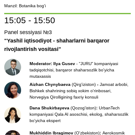
Ko'ngilli bo'lish
Ma'ruzachi bo'lish
RO'YXATDAN O'TISH