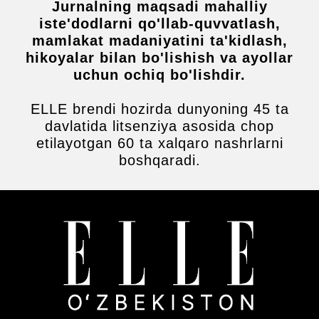
Jurnalning maqsadi mahalliy
instituti (RIBA) tomonidan chop etilgan
iste'dodlarni qo'llab-quvvatlash,
"100 Women architects in practice" kitobi
mamlakat madaniyatini ta'kidlash,
taqdimoti
Dr. Harriet Harries
-yozuvchi, me'mor va
hikoyalar bilan bo'lishish va ayollar
Nyu-Yorkdagi Pratt instituti professori;
uchun ochiq bo'lishdir.
Monika Parrinder
- yozuvchi va o‘qituvchi,
Markaziy Sent-Martins instituti - London san'at
ELLE brendi hozirda dunyoning 45 ta
universiteti dotsenti;
davlatida litsenziya asosida chop
etilayotgan 60 ta xalqaro nashrlarni
Tom Ravenscroft
- arxitektura jurnalisti, xalqaro
mashhur bo'lgan Dezeen jurnali muharriri;
boshqaradi.
Naomi House
- dizayner, pedagog va yozuvchi,
London Midlseks universiteti katta o‘qituvchisi;
11:30 - 12:15
Panel sessiyasi №1
“Arxitekturada ayollar o'rni va qurilish
sohasida ayollar salohiyatni oshirish
imkoniyatlari”