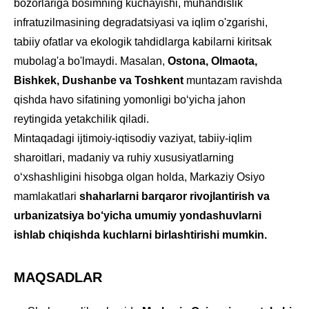
bozorlariga bosimning kuchayishi, muhandislik
infratuzilmasining degradatsiyasi va iqlim o'zgarishi,
tabiiy ofatlar va ekologik tahdidlarga kabilarni kiritsak
mubolag'a bo'lmaydi. Masalan,
Ostona, Olmaota,
Bishkek, Dushanbe va Toshkent
muntazam ravishda
qishda havo sifatining yomonligi bo‘yicha jahon
reytingida yetakchilik qiladi.
Mintaqadagi ijtimoiy-iqtisodiy vaziyat, tabiiy-iqlim
sharoitlari, madaniy va ruhiy xususiyatlarning
o‘xshashligini hisobga olgan holda, Markaziy Osiyo
mamlakatlari
shaharlarni barqaror rivojlantirish va
urbanizatsiya bo‘yicha umumiy yondashuvlarni
ishlab chiqishda kuchlarni birlashtirishi mumkin.
MAQSADLAR